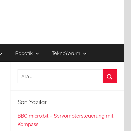
Robotik
TeknoYorum
Arama:
Ara
Son Yazılar
BBC micro:bit – Servomotorsteuerung mit
Kompass