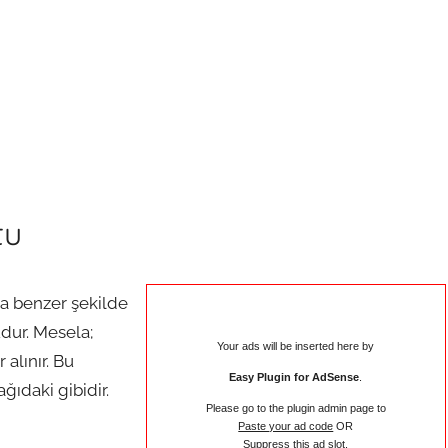
tu
a benzer şekilde
dur. Mesela;
Your ads will be inserted here by
alınır. Bu
Easy Plugin for AdSense
.
ğıdaki gibidir.
Please go to the plugin admin page to
Paste your ad code
OR
Suppress this ad slot
.