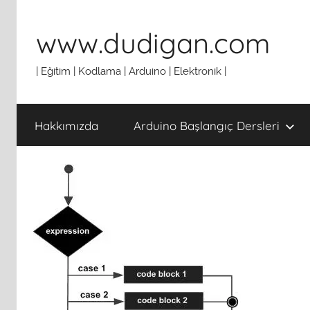
İçeriğe
atla
www.dudigan.com
| Eğitim | Kodlama | Arduino | Elektronik |
Hakkımızda
Arduino Başlangıç Dersleri