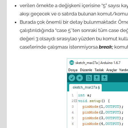
verilen örnekte a değişkeni içerisine “5” sayısı k
akışı geçecek ve o satırda bulunan komut/komutlar
Burada çok önemli bir detay bulunmaktadır. Örne
çalıştırıldığında “case 5″ten sonraki tüm case değer
değeri 3 olsaydı sırasıylao yüzden bu komut kull
case’lerinde çalışması istenmiyorsa
break;
komutu