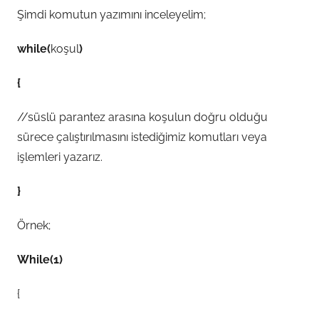
Şimdi komutun yazımını inceleyelim;
while(
koşul
)
{
//süslü parantez arasına koşulun doğru olduğu
sürece çalıştırılmasını istediğimiz komutları veya
işlemleri yazarız.
}
Örnek;
While(1)
{