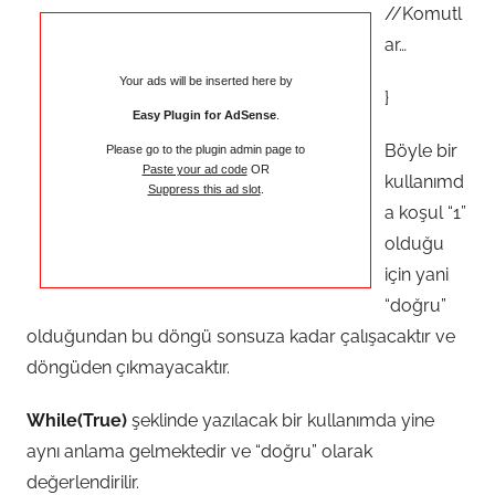
//Komutl
ar…
Your ads will be inserted here by
}
Easy Plugin for AdSense
.
Böyle bir
Please go to the plugin admin page to
Paste your ad code
OR
kullanımd
Suppress this ad slot
.
a koşul “1”
olduğu
için yani
“doğru”
olduğundan bu döngü sonsuza kadar çalışacaktır ve
döngüden çıkmayacaktır.
While(True)
şeklinde yazılacak bir kullanımda yine
aynı anlama gelmektedir ve “doğru” olarak
değerlendirilir.