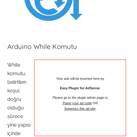
Arduino While Komutu
While
komutu,
Your ads will be inserted here by
belirtilen
Easy Plugin for AdSense
.
koşul
Please go to the plugin admin page to
doğru
Paste your ad code
OR
olduğu
Suppress this ad slot
.
sürece
yine yapısı
içinde