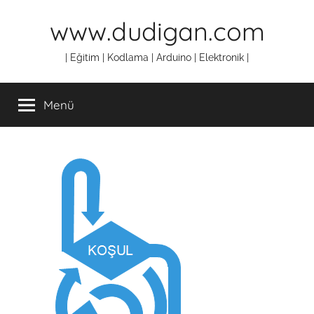
İçeriğe
www.dudigan.com
atla
| Eğitim | Kodlama | Arduino | Elektronik |
Menü