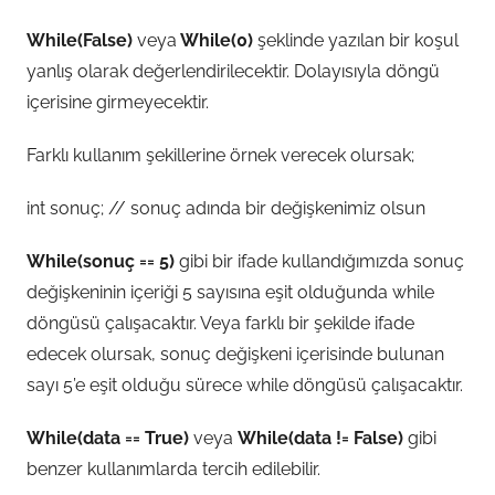
While(False)
veya
While(0)
şeklinde yazılan bir koşul
yanlış olarak değerlendirilecektir. Dolayısıyla döngü
içerisine girmeyecektir.
Farklı kullanım şekillerine örnek verecek olursak;
int sonuç; // sonuç adında bir değişkenimiz olsun
While(sonuç == 5)
gibi bir ifade kullandığımızda sonuç
değişkeninin içeriği 5 sayısına eşit olduğunda while
döngüsü çalışacaktır. Veya farklı bir şekilde ifade
edecek olursak, sonuç değişkeni içerisinde bulunan
sayı 5’e eşit olduğu sürece while döngüsü çalışacaktır.
While(data == True)
veya
While(data != False)
gibi
benzer kullanımlarda tercih edilebilir.