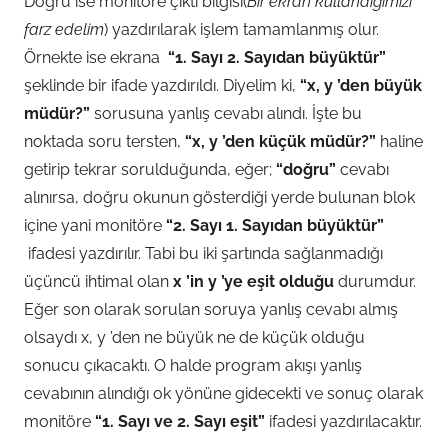
Doğru ise monitöre çıktı bilgisi(
Bir ekran kullandığımızı
farz edelim
) yazdırılarak işlem tamamlanmış olur.
Örnekte ise ekrana
“1. Sayı 2. Sayıdan büyüktür”
şeklinde bir ifade yazdırıldı. Diyelim ki,
“x, y ’den büyük
müdür?”
sorusuna yanlış cevabı alındı. İşte bu
noktada soru tersten,
“x, y ’den küçük müdür?”
haline
getirip tekrar sorulduğunda, eğer;
“doğru”
cevabı
alınırsa, doğru okunun gösterdiği yerde bulunan blok
içine yani monitöre
“2. Sayı 1. Sayıdan büyüktür”
ifadesi yazdırılır. Tabi bu iki şartında sağlanmadığı
üçüncü ihtimal olan
x ’in y ’ye eşit olduğu
durumdur.
Eğer son olarak sorulan soruya yanlış cevabı almış
olsaydı x, y ’den ne büyük ne de küçük olduğu
sonucu çıkacaktı. O halde program akışı yanlış
cevabının alındığı ok yönüne gidecekti ve sonuç olarak
monitöre
“1. Sayı ve 2. Sayı eşit”
ifadesi yazdırılacaktır.