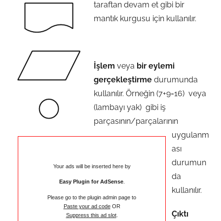
taraftan devam et gibi bir
mantık kurgusu için kullanılır.
İşlem
veya
bir eylemi
gerçekleştirme
durumunda
kullanılır. Örneğin (7+9=16) veya
(lambayı yak) gibi iş
parçasının/parçalarının
uygulanm
ası
durumun
Your ads will be inserted here by
da
Easy Plugin for AdSense
.
kullanılır.
Please go to the plugin admin page to
Paste your ad code
OR
Çıktı
Suppress this ad slot
.