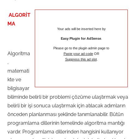
ALGORİT
MA
Your ads will be inserted here by
Easy Plugin for AdSense
.
Please go to the plugin admin page to
Algoritma
Paste your ad code
OR
Suppress this ad slot
.
,
matemati
kte ve
bilgisayar
biliminde belirli bir problemi çözüme ulaştırmak veya
belirli bir işi sonuca ulaştırmak için atılacak adımların
önceden planlanması şeklinde tanımlanabilir. Bütün
programlama dillerinin temelinde algoritma mantığı
vardır. Programlama dillerinden hangisini kullanıyor