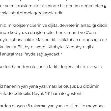
eler ve mikroişlemciler üzerinde bir gerilim değeri olan
5
larak kabul etmek gerekmektedir.
z, mikroişlemcilerin ve dijital devrelerin anladığı dildir.
inde kod yazsa da işlemciler her zaman 1 ve 0’dan
öyle kullanacaktır. Makine dili ikilik taban olduğu için de
kullanılır. Bit, byte, word, Kilobyte, Megabyte gibi
i anlaşılması fayda sağlayacaktır.
e tek haneden oluşur. İki farklı değer alabilir, 1 veya 0.
iz hanenin yan yana yazılması ile oluşur. Bu dizilimin
ifade edilebilir. Büyük “B” harfi ile gösterilir.
0’lardan oluşan 16 rakamın yan yana dizilimi ile meydana