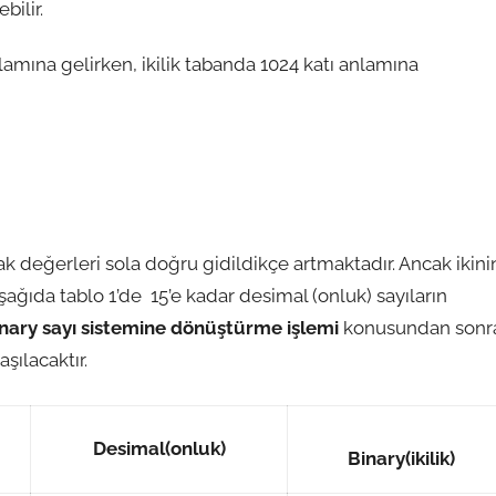
bilir.
lamına gelirken, ikilik tabanda 1024 katı anlamına
 değerleri sola doğru gidildikçe artmaktadır. Ancak ikini
i. Aşağıda tablo 1’de 15’e kadar desimal (onluk) sayıların
inary sayı sistemine dönüştürme işlemi
konusundan sonr
aşılacaktır.
Desimal(onluk)
Binary(ikilik)