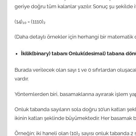
geriye doğru tüm kalanlar yazılır. Sonuç şu şekilde if
(14)₁₀ = (1110)₂
(Daha detaylı örnekler için herhangi bir matematik d
İkilik(binary) tabanı Onluk(desimal) tabana dö
Burada verilecek olan sayı 1 ve 0 sıfırlardan oluşac
vardır.
Yöntemlerden biri, basamaklarına ayırarak işlem ya
Onluk tabanda sayıların sola doğru 10’un katları şekl
ikinin katları şeklinde büyümektedir. Her basamak bi
Örneğin; iki haneli olan (10)₂ sayısı onluk tabanda 2 