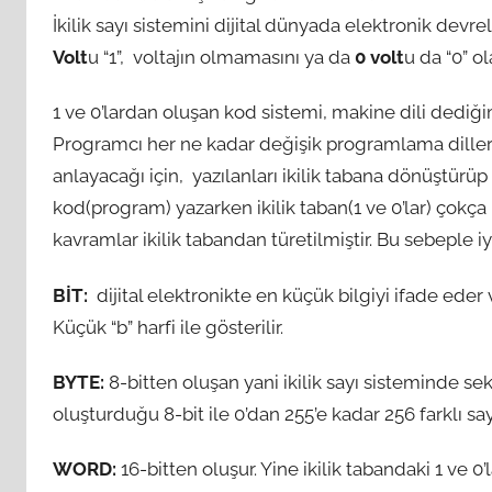
İkilik sayı sistemini dijital dünyada elektronik devr
Volt
u “1”, voltajın olmamasını ya da
0 volt
u da “0” o
1 ve 0’lardan oluşan kod sistemi, makine dili dediğimi
Programcı her ne kadar değişik programlama diller
anlayacağı için, yazılanları ikilik tabana dönüştürüp 
kod(program) yazarken ikilik taban(1 ve 0’lar) çokça 
kavramlar ikilik tabandan türetilmiştir. Bu sebeple iy
BİT:
dijital elektronikte en küçük bilgiyi ifade eder v
Küçük “b” harfi ile gösterilir.
BYTE:
8-bitten oluşan yani ikilik sayı sisteminde sek
oluşturduğu 8-bit ile 0’dan 255’e kadar 256 farklı sayı 
WORD:
16-bitten oluşur. Yine ikilik tabandaki 1 ve 