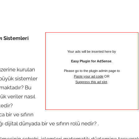
yı Sistemleri
Your ads will be inserted here by
Easy Plugin for AdSense
.
 üzerine kurulan
Please go to the plugin admin page to
Paste your ad code
OR
büyük sistemler
Suppress this ad slot
.
ışmaktadır? Bu
k veriler nasıl
edir?
a bir ve sıfırın
ğı dijital dünyada bir ve sıfırın rolü nedir? .
edilmesinin sebebi, işlemleri matematik düzlemine taşıyara