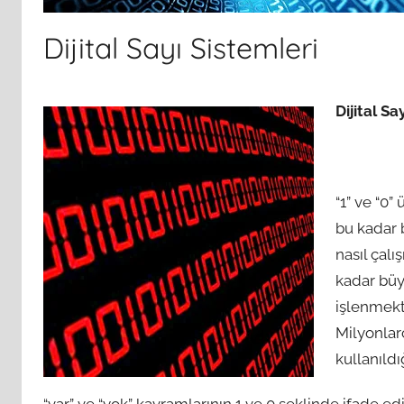
Dijital Sayı Sistemleri
Dijital Sa
“1” ve “0”
bu kadar 
nasıl çal
kadar büyü
işlenmekt
Milyonlarc
kullanıldı
“var” ve “yok” kavramlarının 1 ve 0 şeklinde ifade 