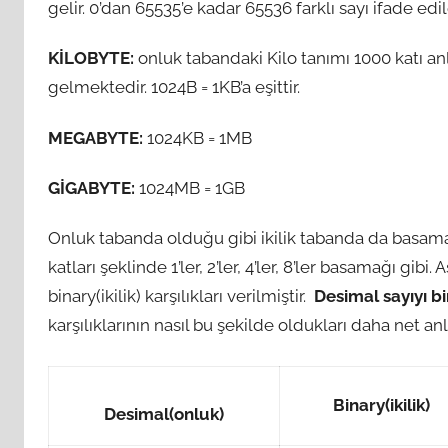
gelir. 0’dan 65535’e kadar 65536 farklı sayı ifade edile
KİLOBYTE:
onluk tabandaki Kilo tanımı 1000 katı an
gelmektedir. 1024B = 1KB’a eşittir.
MEGABYTE:
1024KB = 1MB
GİGABYTE:
1024MB = 1GB
Onluk tabanda olduğu gibi ikilik tabanda da basamak
katları şeklinde 1’ler, 2’ler, 4’ler, 8’ler basamağı gib
binary(ikilik) karşılıkları verilmiştir.
Desimal sayıyı b
karşılıklarının nasıl bu şekilde oldukları daha net anl
Binary(ikilik)
Desimal(onluk)