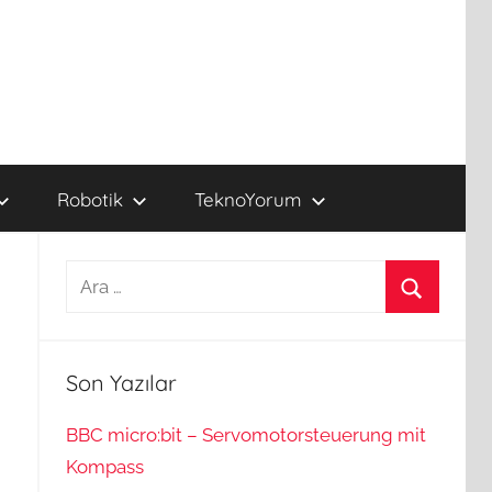
Robotik
TeknoYorum
Arama:
Ara
Son Yazılar
BBC micro:bit – Servomotorsteuerung mit
Kompass