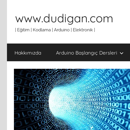
İçeriğe
atla
www.dudigan.com
| Eğitim | Kodlama | Arduino | Elektronik |
Hakkımızda
Arduino Başlangıç Dersleri